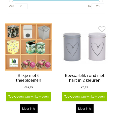
Van
To
Blikje met 6
Bewaarblik rond met
theebloemen
hart in 2 kleuren
€19,95
€5,75
Toevoegen aan winkelwagen
Toevoegen aan winkelwagen
Meer info
Meer info