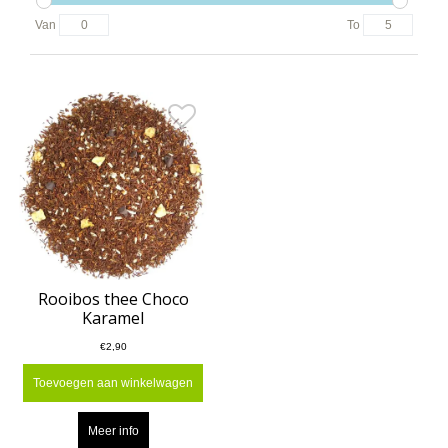
Van
To
Rooibos thee Choco
Karamel
€2,90
Toevoegen aan winkelwagen
Meer info