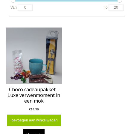
Van
To
Choco cadeaupakket -
Luxe verwenmoment in
een mok
€18,50
Toevoegen aan winkelwagen