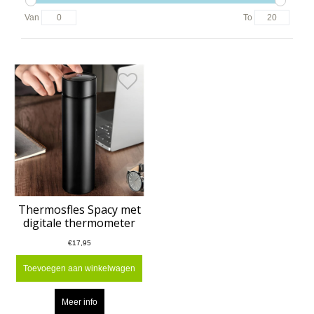
Van
To
Thermosfles Spacy met
digitale thermometer
€17,95
Toevoegen aan winkelwagen
Meer info