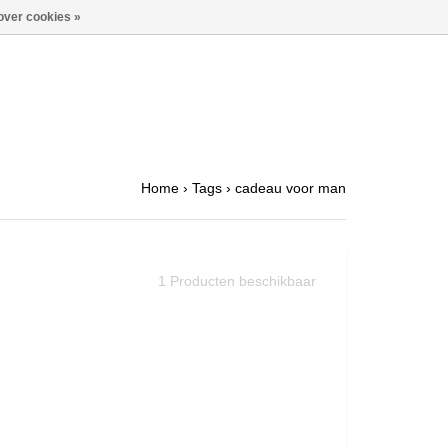
over cookies »
Home
›
Tags
›
cadeau voor man
1
Producten beschikbaar