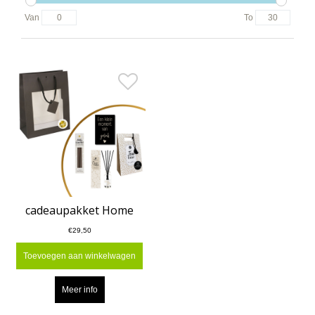
Van
To
cadeaupakket Home
€29,50
Toevoegen aan winkelwagen
Meer info