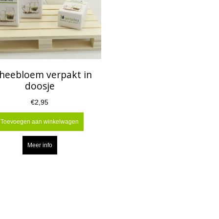
theebloem verpakt in
doosje
€2,95
Toevoegen aan winkelwagen
Meer info