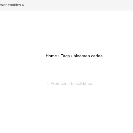
over cookies »
Home
›
Tags
›
bloemen cadea
1
Producten beschikbaar