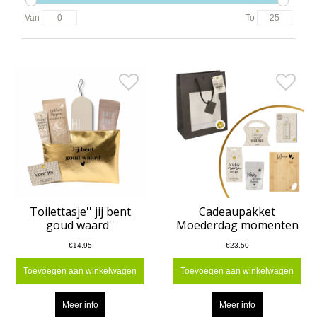
Van
To
Toilettasje'' jij bent
Cadeaupakket
goud waard''
Moederdag momenten
€14,95
€23,50
Toevoegen aan winkelwagen
Toevoegen aan winkelwagen
Meer info
Meer info