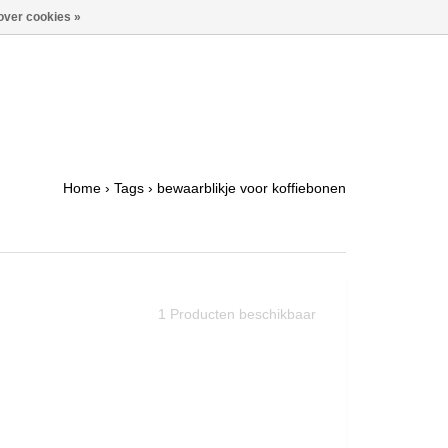
over cookies »
Home
›
Tags
›
bewaarblikje voor koffiebonen
1
Producten beschikbaar