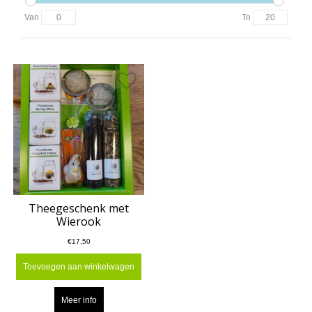
Van
To
Theegeschenk met
Wierook
€17,50
Toevoegen aan winkelwagen
Meer info