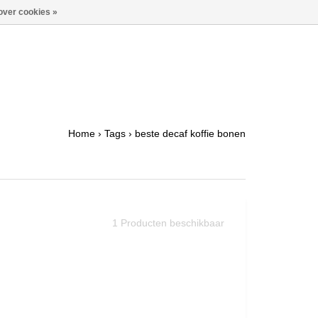
over cookies »
Home
›
Tags
›
beste decaf koffie bonen
1
Producten beschikbaar