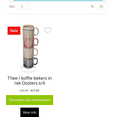
Van
To
Sale
Thee / koffie bekers in
rek Oosters s/4
€21,50
€17,95
Toevoegen aan winkelwagen
Meer info