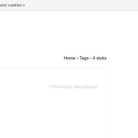
over cookies »
Home
›
Tags
›
4 stuks
1
Producten beschikbaar