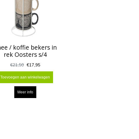
ee / koffie bekers in
rek Oosters s/4
€21,50
€17,95
Toevoegen aan winkelwagen
Meer info