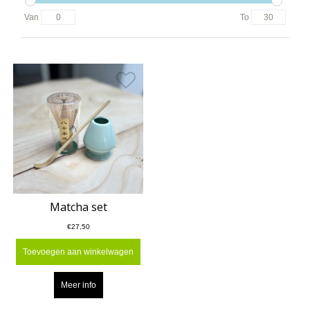
Van
To
Matcha set
€27,50
Toevoegen aan winkelwagen
Meer info