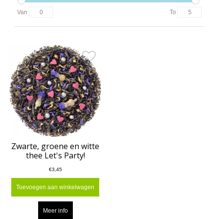
Van
To
Zwarte, groene en witte
thee Let's Party!
€3,45
Toevoegen aan winkelwagen
Meer info