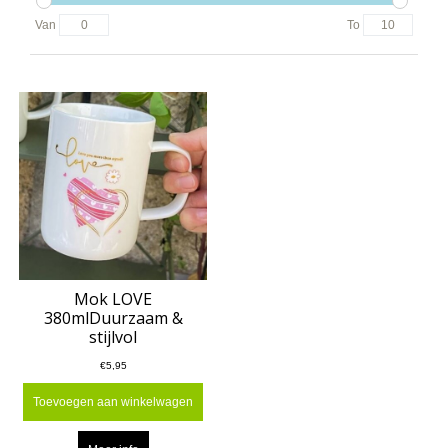
Van
To
Mok LOVE
380mlDuurzaam &
stijlvol
€5,95
Toevoegen aan winkelwagen