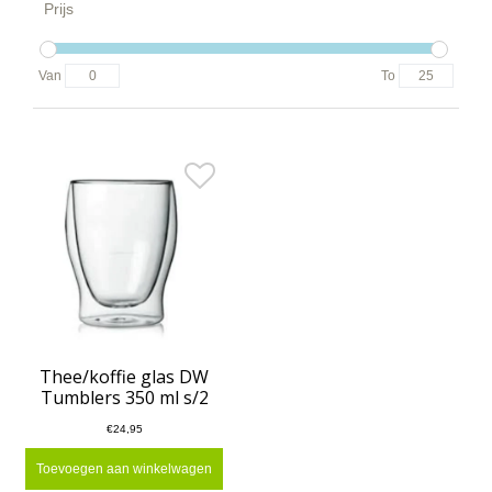
Prijs
Van
To
Thee/koffie glas DW
Tumblers 350 ml s/2
€24,95
Toevoegen aan winkelwagen