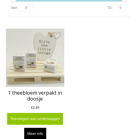
Van
To
1 theebloem verpakt in
doosje
€2,95
Toevoegen aan winkelwagen
Meer info