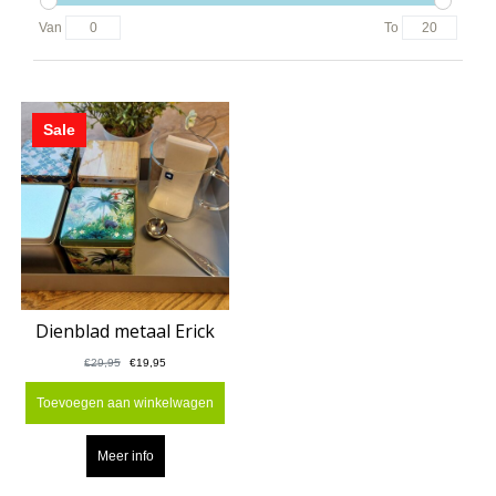
Van
To
Sale
Dienblad metaal Erick
€29,95
€19,95
Toevoegen aan winkelwagen
Meer info