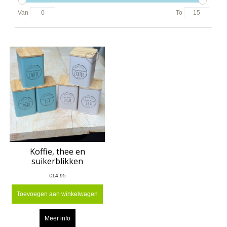
Van
To
Koffie, thee en
suikerblikken
€14,95
Toevoegen aan winkelwagen
Meer info